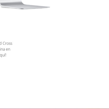
d Cross
ina en
quí!