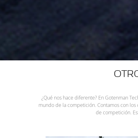
OTR
¿Qué nos hace diferente?
En Gotenman Techn
mundo de la competición. Contamos con los co
de competición. Es