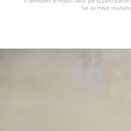
El aventurero se mostró «feliz» por su participació
fue «su mejor resultado