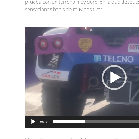
prueba con un terreno muy duro, en la que después
sensaciones han sido muy positivas.
Reproductor
de
vídeo
00:00