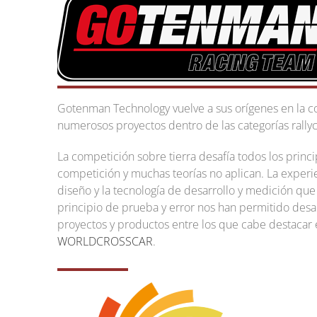
Gotenman Technology vuelve a sus orígenes en la c
numerosos proyectos dentro de las categorías rallycr
La competición sobre tierra desafía todos los princi
competición y muchas teorías no aplican. La experien
diseño y la tecnología de desarrollo y medición qu
principio de prueba y error nos han permitido desa
proyectos y productos entre los que cabe destacar 
WORLDCROSSCAR
.