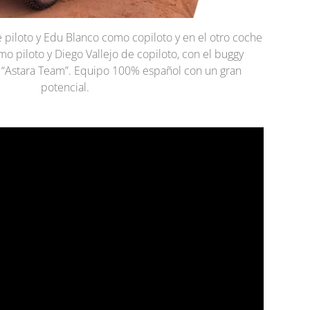
e piloto y Edu Blanco como copiloto y en el otro coche
o piloto y Diego Vallejo de copiloto, con el buggy
 “Astara Team”. Equipo 100% español con un gran
potencial.