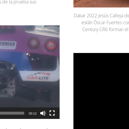
 de la prueba sus
Dakar 2022 Jesús Calleja d
están Óscar Fuertes com
Century CR6 forman el
00:12