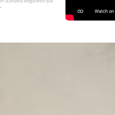
n en la prueba asegurando que
».