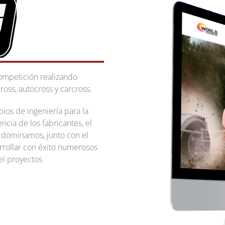
ompetición realizando
oss, autocross y carcross.
pios de ingeniería para la
cia de los fabricantes, el
e dominamos, junto con el
rrollar con éxito numerosos
el proyectos